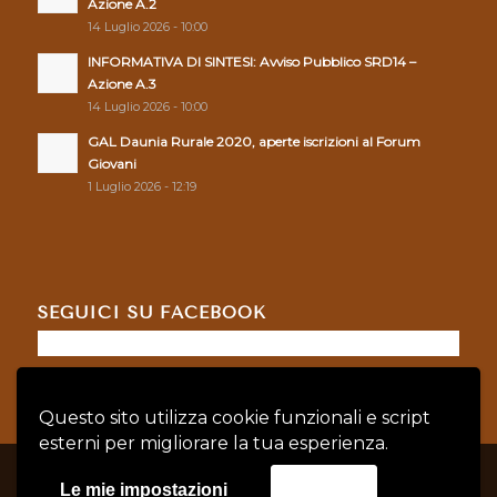
Azione A.2
14 Luglio 2026 - 10:00
INFORMATIVA DI SINTESI: Avviso Pubblico SRD14 –
Azione A.3
14 Luglio 2026 - 10:00
GAL Daunia Rurale 2020, aperte iscrizioni al Forum
Giovani
1 Luglio 2026 - 12:19
SEGUICI SU FACEBOOK
Questo sito utilizza cookie funzionali e script
esterni per migliorare la tua esperienza.
© Copyright - GAL DAUNIA RURALE 2020 - P.IVA: 04128760719 |
Privacy
Le mie impostazioni
Accetta