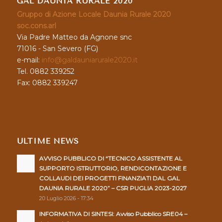
GAL DAUNIA RURALE 2020
Gruppo di Azione Locale Daunia Rurale 2020
soc.cons.arl
Via Padre Matteo da Agnone snc
71016 - San Severo (FG)
e-mail:
info@galdauniarurale2020.it
Tel. 0882 339252
Fax: 0882 339247
ULTIME NEWS
AVVISO PUBBLICO DI “TECNICO ASSISTENTE AL
SUPPORTO ISTRUTTORIO, RENDICONTAZIONE E
COLLAUDI DEI PROGETTI FINANZIATI DAL GAL
DAUNIA RURALE 2020” – CSR PUGLIA 2023-2027
20 Luglio 2026 - 17:34
INFORMATIVA DI SINTESI: Avviso Pubblico SRE04 –