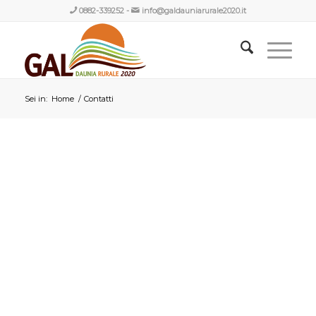
0882-339252
-
info@galdauniarurale2020.it
Sei in:
Home
/
Contatti