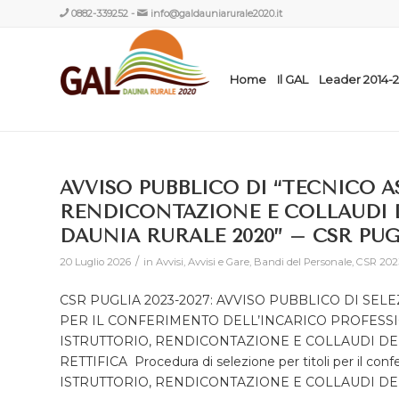
0882-339252
-
info@galdauniarurale2020.it
Home
Il GAL
Leader 2014-
AVVISO PUBBLICO DI “TECNICO A
RENDICONTAZIONE E COLLAUDI D
DAUNIA RURALE 2020” – CSR PUGL
/
20 Luglio 2026
in
Avvisi
,
Avvisi e Gare
,
Bandi del Personale
,
CSR 202
CSR PUGLIA 2023-2027: AVVISO PUBBLICO DI SE
PER IL CONFERIMENTO DELL’INCARICO PROFESSI
ISTRUTTORIO, RENDICONTAZIONE E COLLAUDI DEI
RETTIFICA Procedura di selezione per titoli per il 
ISTRUTTORIO, RENDICONTAZIONE E COLLAUDI DEI