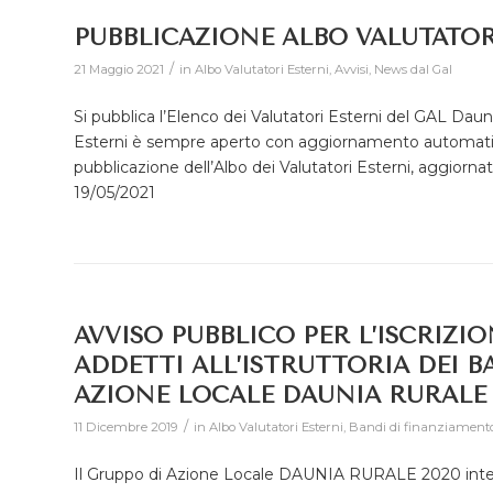
PUBBLICAZIONE ALBO VALUTATOR
/
21 Maggio 2021
in
Albo Valutatori Esterni
,
Avvisi
,
News dal Gal
Si pubblica l’Elenco dei Valutatori Esterni del GAL Dauni
Esterni è sempre aperto con aggiornamento automatico 
pubblicazione dell’Albo dei Valutatori Esterni, aggiorn
19/05/2021
AVVISO PUBBLICO PER L’ISCRIZIO
ADDETTI ALL’ISTRUTTORIA DEI BA
AZIONE LOCALE DAUNIA RURALE 
/
11 Dicembre 2019
in
Albo Valutatori Esterni
,
Bandi di finanziament
Il Gruppo di Azione Locale DAUNIA RURALE 2020 intende