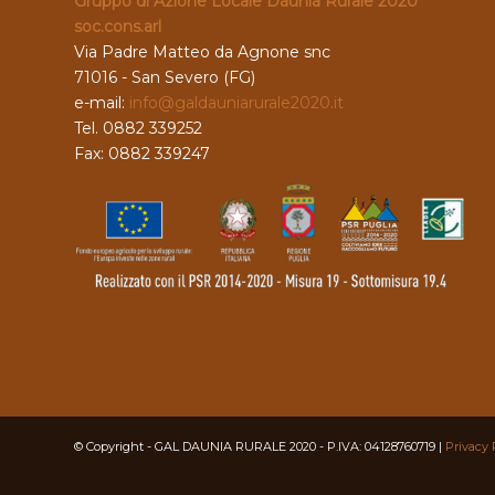
Gruppo di Azione Locale Daunia Rurale 2020
soc.cons.arl
Via Padre Matteo da Agnone snc
71016 - San Severo (FG)
e-mail:
info@galdauniarurale2020.it
Tel. 0882 339252
Fax: 0882 339247
© Copyright - GAL DAUNIA RURALE 2020 - P.IVA: 04128760719 |
Privacy 