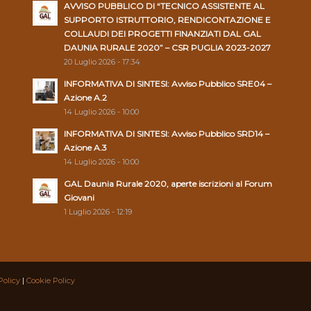
AVVISO PUBBLICO DI “TECNICO ASSISTENTE AL
SUPPORTO ISTRUTTORIO, RENDICONTAZIONE E
COLLAUDI DEI PROGETTI FINANZIATI DAL GAL
DAUNIA RURALE 2020” – CSR PUGLIA 2023-2027
20 Luglio 2026 - 17:34
INFORMATIVA DI SINTESI: Avviso Pubblico SRE04 –
Azione A.2
14 Luglio 2026 - 10:00
INFORMATIVA DI SINTESI: Avviso Pubblico SRD14 –
Azione A.3
14 Luglio 2026 - 10:00
GAL Daunia Rurale 2020, aperte iscrizioni al Forum
Giovani
1 Luglio 2026 - 12:19
Policy
|
Cookie Policy