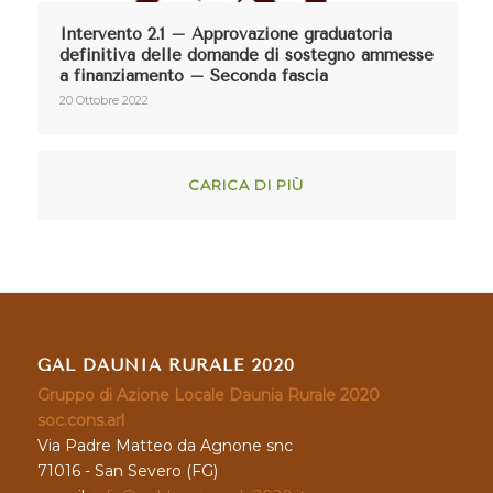
Intervento 2.1 – Approvazione graduatoria
definitiva delle domande di sostegno ammesse
a finanziamento – Seconda fascia
20 Ottobre 2022
CARICA DI PIÙ
GAL DAUNIA RURALE 2020
Gruppo di Azione Locale Daunia Rurale 2020
soc.cons.arl
Via Padre Matteo da Agnone snc
71016 - San Severo (FG)