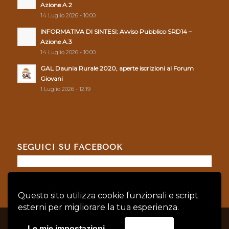
Azione A.2
14 Luglio 2026 - 10:00
INFORMATIVA DI SINTESI: Avviso Pubblico SRD14 –
Azione A.3
14 Luglio 2026 - 10:00
GAL Daunia Rurale 2020, aperte iscrizioni al Forum
Giovani
1 Luglio 2026 - 12:19
SEGUICI SU FACEBOOK
Questo sito utilizza cookie funzionali e script
esterni per migliorare la tua esperienza.
© Copyright - GAL DAUNIA RURALE 2020 - P.IVA: 04128760719 |
Privacy
Le mie impostazioni
Accetta