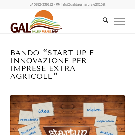
0882-339252
-
info@galdauniarurale2020.it
“
BANDO
START UP E
INNOVAZIONE PER
IMPRESE EXTRA
”
AGRICOLE