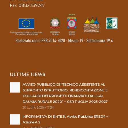
Fax: 0882 339247
ULTIME NEWS
AVVISO PUBBLICO DI “TECNICO ASSISTENTE AL
SUPPORTO ISTRUTTORIO, RENDICONTAZIONE E
COLLAUDI DEI PROGETTI FINANZIATI DAL GAL
DAUNIA RURALE 2020” – CSR PUGLIA 2023-2027
20 Luglio 2026 - 17:34
INFORMATIVA DI SINTESI: Avviso Pubblico SRE04 –
Azione A.2
14 Luglio 2026 - 10:00