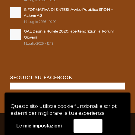
INFORMATIVA DI SINTESI: Avviso Pubblico SRD14 –
Azione A.3
14 Luglio 2026 - 10:00
GAL Daunia Rurale 2020, aperte iscrizioni al Forum
Giovani
1 Luglio 2026 - 12:19
SEGUICI SU FACEBOOK
Questo sito utilizza cookie funzionali e script
esterni per migliorare la tua esperienza.
© Copyright - GAL DAUNIA RURALE 2020 - P.IVA: 04128760719 |
Privacy
Le mie impostazioni
Accetta
Policy
|
Cookie Policy