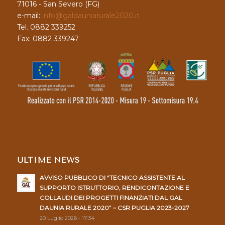
71016 - San Severo (FG)
e-mail:
info@galdauniarurale2020.it
Tel. 0882 339252
Fax: 0882 339247
ULTIME NEWS
AVVISO PUBBLICO DI “TECNICO ASSISTENTE AL
SUPPORTO ISTRUTTORIO, RENDICONTAZIONE E
COLLAUDI DEI PROGETTI FINANZIATI DAL GAL
DAUNIA RURALE 2020” – CSR PUGLIA 2023-2027
20 Luglio 2026 - 17:34