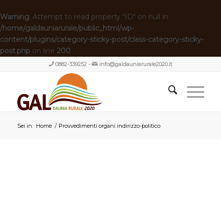
Warning
: Attempt to read property "ID" on null in
/home/galdauniarurale/public_html/wp-
content/plugins/category-sticky-post/class-category-sticky-
post.php
on line
200
0882-339252
-
info@galdauniarurale2020.it
Sei in:
Home
/
Provvedimenti organi indirizzo-politico
AMMINISTRAZIONE
TRASPARENTE