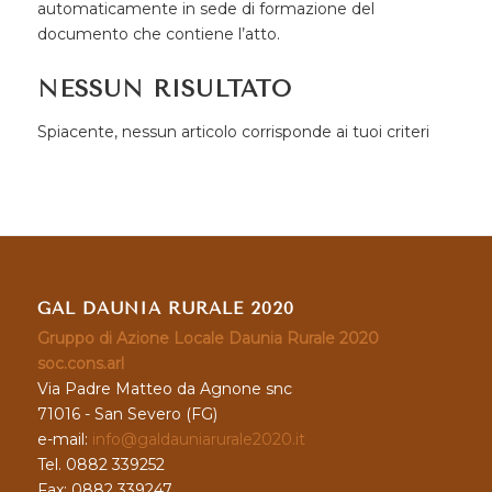
automaticamente in sede di formazione del
documento che contiene l’atto.
NESSUN RISULTATO
Spiacente, nessun articolo corrisponde ai tuoi criteri
GAL DAUNIA RURALE 2020
Gruppo di Azione Locale Daunia Rurale 2020
soc.cons.arl
Via Padre Matteo da Agnone snc
71016 - San Severo (FG)
e-mail:
info@galdauniarurale2020.it
Tel. 0882 339252
Fax: 0882 339247