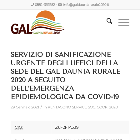
0882-339252
-
info@galdauniarurale2020.it
SERVIZIO DI SANIFICAZIONE
URGENTE DEGLI UFFICI DELLA
SEDE DEL GAL DAUNIA RURALE
2020 A SEGUITO
DELL’EMERGENZA
EPIDIEMOLOGICA DA COVID-19
/
29 Gennaio 2021
in
PENTAGONO SERVICE SOC. COOP.
2020
CIG:
Z6F2F1A539