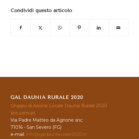
Condividi questo articolo
GAL DAUNIA RURALE 2020
Gruppo di Azione Locale Daunia Rurale 2020
soc.cons.arl
Via Padre Matteo da Agnone snc
71016 - San Severo (FG)
e-mail:
info@galdauniarurale2020.it