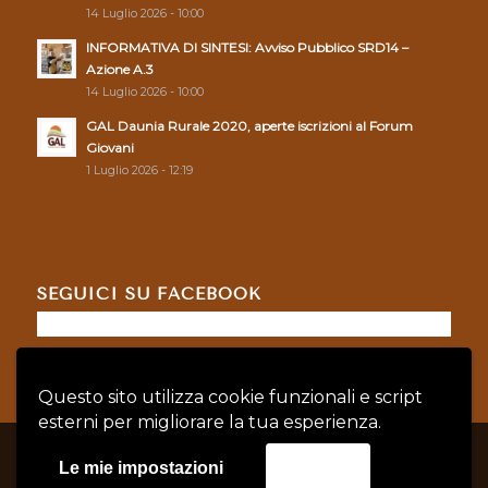
14 Luglio 2026 - 10:00
INFORMATIVA DI SINTESI: Avviso Pubblico SRD14 –
Azione A.3
14 Luglio 2026 - 10:00
GAL Daunia Rurale 2020, aperte iscrizioni al Forum
Giovani
1 Luglio 2026 - 12:19
SEGUICI SU FACEBOOK
Questo sito utilizza cookie funzionali e script
esterni per migliorare la tua esperienza.
© Copyright - GAL DAUNIA RURALE 2020 - P.IVA: 04128760719 |
Privacy
Le mie impostazioni
Accetta
Policy
|
Cookie Policy