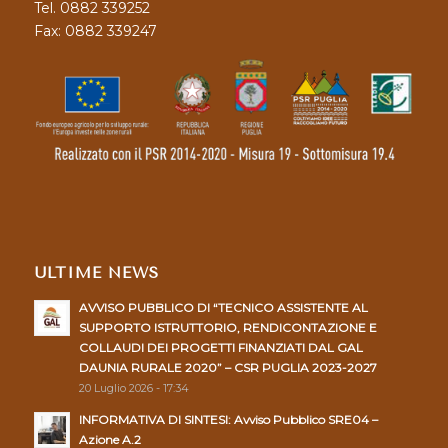
Tel. 0882 339252
Fax: 0882 339247
ULTIME NEWS
AVVISO PUBBLICO DI “TECNICO ASSISTENTE AL
SUPPORTO ISTRUTTORIO, RENDICONTAZIONE E
COLLAUDI DEI PROGETTI FINANZIATI DAL GAL
DAUNIA RURALE 2020” – CSR PUGLIA 2023-2027
20 Luglio 2026 - 17:34
INFORMATIVA DI SINTESI: Avviso Pubblico SRE04 –
Azione A.2