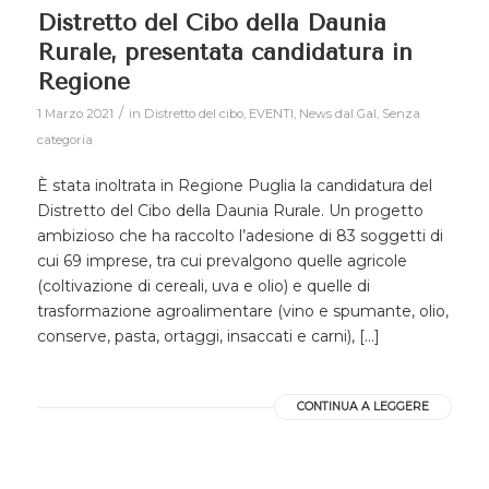
Distretto del Cibo della Daunia
Rurale, presentata candidatura in
Regione
/
1 Marzo 2021
in
Distretto del cibo
,
EVENTI
,
News dal Gal
,
Senza
categoria
È stata inoltrata in Regione Puglia la candidatura del
Distretto del Cibo della Daunia Rurale. Un progetto
ambizioso che ha raccolto l’adesione di 83 soggetti di
cui 69 imprese, tra cui prevalgono quelle agricole
(coltivazione di cereali, uva e olio) e quelle di
trasformazione agroalimentare (vino e spumante, olio,
conserve, pasta, ortaggi, insaccati e carni), […]
CONTINUA A LEGGERE