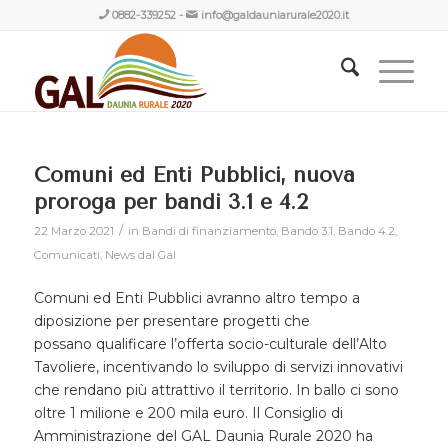
0882-339252
-
info@galdauniarurale2020.it
Comuni ed Enti Pubblici, nuova
proroga per bandi 3.1 e 4.2
/
22 Marzo 2021
in
Bandi di finanziamento
,
Bando 3.1
,
Bando 4.2
,
Comunicati
,
News dal Gal
Comuni ed Enti Pubblici avranno altro tempo a
diposizione per presentare progetti che
possano qualificare l’offerta socio-culturale dell’Alto
Tavoliere, incentivando lo sviluppo di servizi innovativi
che rendano più attrattivo il territorio. In ballo ci sono
oltre 1 milione e 200 mila euro. Il Consiglio di
Amministrazione del GAL Daunia Rurale 2020 ha