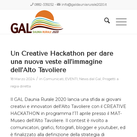
0882-339252
-
info@galdauniarurale2020.it
Un Creative Hackathon per dare
una nuova veste all’immagine
dell’Alto Tavoliere
/
18 Marzo 2024
in
Comunicati
,
EVENTI
,
News dal Gal
,
Progetti a
regia diretta
Il GAL Daunia Rurale 2020 lancia una sfida ai giovani
creativi e innovatori dell’Alto Tavoliere con il CREATIVE
HACKATHON in programma l’11 aprile presso il MAT-
Museo dell’Alto Tavoliere. Il contest è rivolto a
comunicatori, grafici, fotografi, blogger e youtuber, ed
è finalizzato alla definizione della strategia di