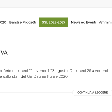
2020
Bandi e Progetti
SSL 2023-2027
News ed Eventi
Amminis
IVA
r ferie da lunedì 12 a venerdì 23 agosto. Da lunedì 26 a venerdì
te dallo staff del Gal Daunia Rurale 2020 !
CONTINUA A LEGGERE