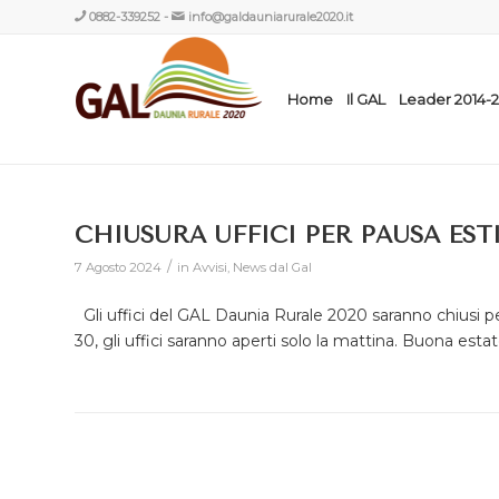
0882-339252
-
info@galdauniarurale2020.it
Home
Il GAL
Leader 2014-
CHIUSURA UFFICI PER PAUSA EST
/
7 Agosto 2024
in
Avvisi
,
News dal Gal
Gli uffici del GAL Daunia Rurale 2020 saranno chiusi pe
30, gli uffici saranno aperti solo la mattina. Buona esta