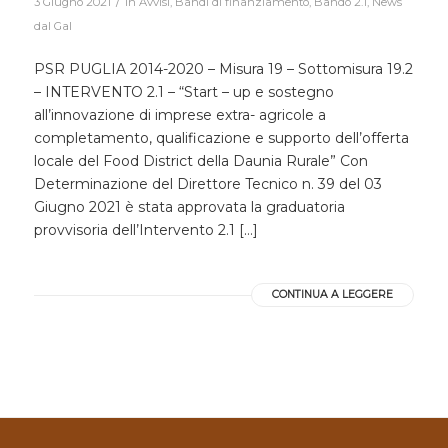
/
3 Giugno 2021
in
Avvisi
,
Bandi di finanziamento
,
Bando 2.1
,
News
dal Gal
PSR PUGLIA 2014-2020 – Misura 19 – Sottomisura 19.2
– INTERVENTO 2.1 – “Start – up e sostegno
all’innovazione di imprese extra- agricole a
completamento, qualificazione e supporto dell’offerta
locale del Food District della Daunia Rurale” Con
Determinazione del Direttore Tecnico n. 39 del 03
Giugno 2021 è stata approvata la graduatoria
provvisoria dell’Intervento 2.1 […]
CONTINUA A LEGGERE