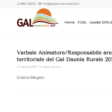
0882-339252
-
info@galdauniarurale2020.it
Home
Il GAL
Leader 2014-
Varbale Animatore/Responsabile area
territoriale del Gal Daunia Rurale 20
/
27 Aprile 2018
in
News dal Gal
Scarica Allegato