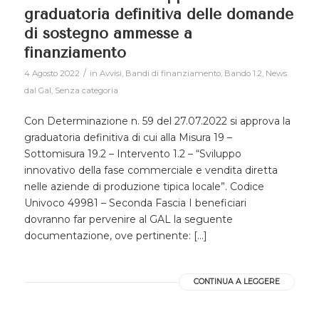
graduatoria definitiva delle domande
di sostegno ammesse a
finanziamento
/
4 Agosto 2022
in
Avvisi
,
Bandi di finanziamento
,
Bando 1.2
,
News
dal Gal
,
Senza categoria
Con Determinazione n. 59 del 27.07.2022 si approva la
graduatoria definitiva di cui alla Misura 19 –
Sottomisura 19.2 – Intervento 1.2 – “Sviluppo
innovativo della fase commerciale e vendita diretta
nelle aziende di produzione tipica locale”. Codice
Univoco 49981 – Seconda Fascia I beneficiari
dovranno far pervenire al GAL la seguente
documentazione, ove pertinente: […]
CONTINUA A LEGGERE