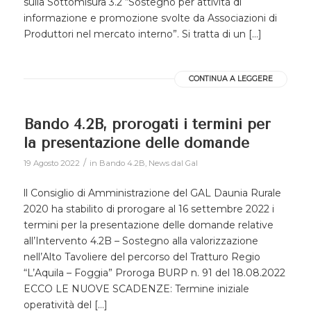
sulla Sottomisura 3.2 “Sostegno per attività di
informazione e promozione svolte da Associazioni di
Produttori nel mercato interno”. Si tratta di un […]
CONTINUA A LEGGERE
Bando 4.2B, prorogati i termini per
la presentazione delle domande
/
19 Agosto 2022
in
Bando 4.2B
,
News dal Gal
ll Consiglio di Amministrazione del GAL Daunia Rurale
2020 ha stabilito di prorogare al 16 settembre 2022 i
termini per la presentazione delle domande relative
all’Intervento 4.2B – Sostegno alla valorizzazione
nell’Alto Tavoliere del percorso del Tratturo Regio
“L’Aquila – Foggia” Proroga BURP n. 91 del 18.08.2022
ECCO LE NUOVE SCADENZE: Termine iniziale
operatività del […]