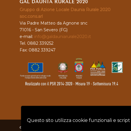
GAL DAUNIA RURALE 2020
Gruppo di Azione Locale Daunia Rurale 2020
soc.cons.arl
Via Padre Matteo da Agnone snc
71016 - San Severo (FG)
e-mail:
info@galdauniarurale2020.it
Tel. 0882 339252
Fax: 0882 339247
Questo sito utilizza cookie funzionali e script
© Copyright - GAL DAUNIA RURALE 2020 - P.IVA: 04128760719 |
Privacy 