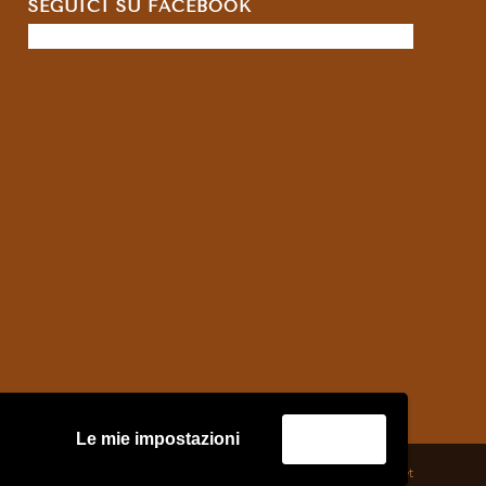
SEGUICI SU FACEBOOK
Le mie impostazioni
Accetta
credits:
Asernet