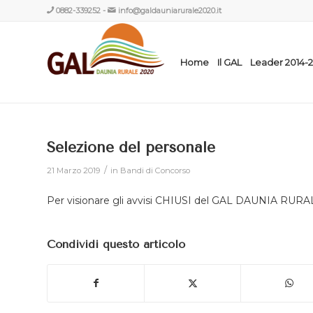
0882-339252
-
info@galdauniarurale2020.it
Home
Il GAL
Leader 2014-
Selezione del personale
/
21 Marzo 2019
in
Bandi di Concorso
Per visionare gli avvisi CHIUSI del GAL DAUNIA RURALE
Condividi questo articolo