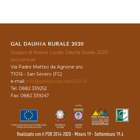
GAL DAUNIA RURALE 2020
Gruppo di Azione Locale Daunia Rurale 2020
soc.cons.arl
Via Padre Matteo da Agnone snc
71016 - San Severo (FG)
e-mail:
info@galdauniarurale2020.it
Tel. 0882 339252
Fax: 0882 339247