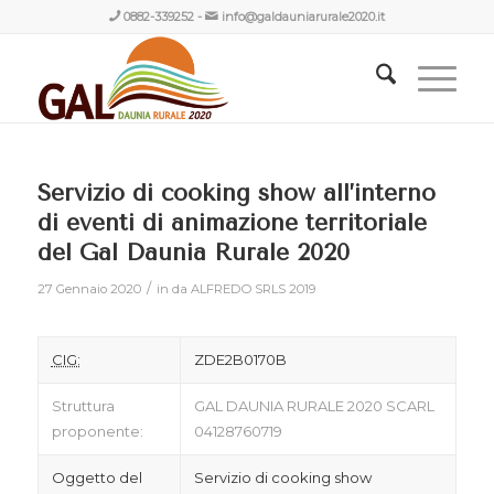
0882-339252
-
info@galdauniarurale2020.it
Servizio di cooking show all’interno
di eventi di animazione territoriale
del Gal Daunia Rurale 2020
/
27 Gennaio 2020
in
da ALFREDO SRLS
2019
CIG:
ZDE2B0170B
Struttura
GAL DAUNIA RURALE 2020 SCARL
proponente:
04128760719
Oggetto del
Servizio di cooking show