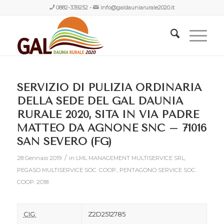
0882-339252
-
info@galdauniarurale2020.it
SERVIZIO DI PULIZIA ORDINARIA
DELLA SEDE DEL GAL DAUNIA
RURALE 2020, SITA IN VIA PADRE
MATTEO DA AGNONE SNC – 71016
SAN SEVERO (FG)
/
28 Gennaio 2019
in
LML MANAGEMENT MULTISERVICE SRL
,
PEGASO MULTISERVICE SOC. COOP.
,
PENTAGONO SERVICE SOC.
COOP.
2018
CIG:
Z2D2512785