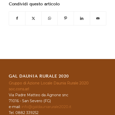
Condividi questo articolo
GAL DAUNIA RURALE 2020
Gruppo di Azione Locale Daunia Rurale 2020
soc.cons.arl
Via Padre Matteo da Agnone snc
71016 - San Severo (FG)
e-mail:
info@galdauniarurale2020.it
Tel. 0882 339252