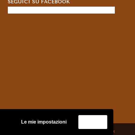
SEGUICI SU FACEBOOK
Le mie impostazioni
Accetta
credits:
Asernet