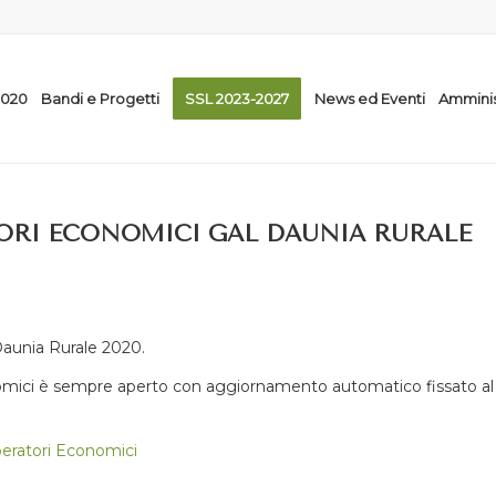
2020
Bandi e Progetti
SSL 2023-2027
News ed Eventi
Amminis
ORI ECONOMICI GAL DAUNIA RURALE
Daunia Rurale 2020.
onomici è sempre aperto con aggiornamento automatico fissato al
eratori Economici