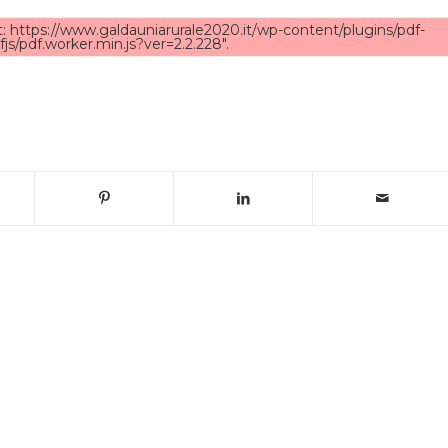
at: https://www.galdauniarurale2020.it/wp-content/plugins/pdf-
js/pdf.worker.min.js?ver=2.2.228".