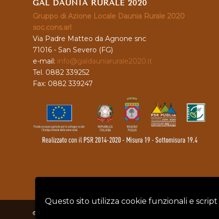
GAL DAUNIA RURALE 2020
Gruppo di Azione Locale Daunia Rurale 2020
soc.cons.arl
Via Padre Matteo da Agnone snc
71016 - San Severo (FG)
e-mail:
info@galdauniarurale2020.it
Tel. 0882 339252
Fax: 0882 339247
Questo sito utilizza cookie funzionali e script
© Copyright - GAL DAUNIA RURALE 2020 - P.IVA: 04128760719 |
Privacy 