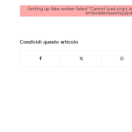
Setting up fake worker failed: "Cannot load script 
embedder/assets/js/pdf
Condividi questo articolo