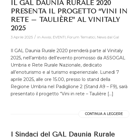
IL GAL DAUNIA RURALE 2020
PRESENTA IL PROGETTO “VINI IN
RETE – TAULIÈRE” AL VINITALY
2025
/
3 Aprile 2025
in
Avvisi
,
EVENTI
,
Forum Tematici
,
News dal Gal
Il GAL Daunia Rurale 2020 prenderà parte al Vinitaly
2025, nell’ambito dell’evento promosso da ASSOGAL
Umbria e Rete Rurale Nazionale, dedicato
all’enoturismo e al turismo esperienziale. Lunedì 7
aprile 2025, alle ore 15.00, presso lo stand della
Regione Umbria nel Padiglione 2 (Stand A9 – F9), sarà
presentato il progetto “Vini in rete – Taulière […]
CONTINUA A LEGGERE
I Sindaci del GAL Daunia Rurale