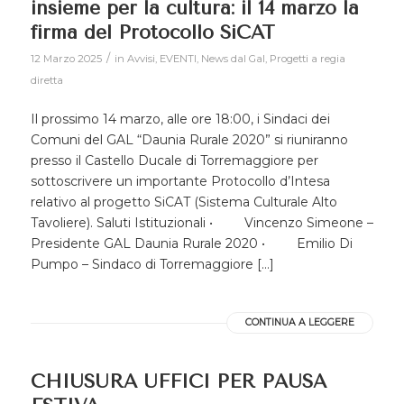
insieme per la cultura: il 14 marzo la
firma del Protocollo SiCAT
/
12 Marzo 2025
in
Avvisi
,
EVENTI
,
News dal Gal
,
Progetti a regia
diretta
Il prossimo 14 marzo, alle ore 18:00, i Sindaci dei
Comuni del GAL “Daunia Rurale 2020” si riuniranno
presso il Castello Ducale di Torremaggiore per
sottoscrivere un importante Protocollo d’Intesa
relativo al progetto SiCAT (Sistema Culturale Alto
Tavoliere). Saluti Istituzionali • Vincenzo Simeone –
Presidente GAL Daunia Rurale 2020 • Emilio Di
Pumpo – Sindaco di Torremaggiore […]
CONTINUA A LEGGERE
CHIUSURA UFFICI PER PAUSA