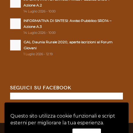
Azione A.2
14 Luglio 2026 - 10:00
INFORMATIVA DI SINTESI: Avviso Pubblico SRD14 –
Azione A.3
14 Luglio 2026 - 10:00
GAL Daunia Rurale 2020, aperte iscrizioni al Forum
Giovani
1 Luglio 2026 - 12:19
SEGUICI SU FACEBOOK
Questo sito utilizza cookie funzionali e script
esterni per migliorare la tua esperienza.
© Copyright - GAL DAUNIA RURALE 2020 - P.IVA: 04128760719 |
Privacy