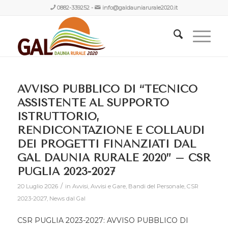
0882-339252
-
info@galdauniarurale2020.it
AVVISO PUBBLICO DI “TECNICO
ASSISTENTE AL SUPPORTO
ISTRUTTORIO,
RENDICONTAZIONE E COLLAUDI
DEI PROGETTI FINANZIATI DAL
GAL DAUNIA RURALE 2020” – CSR
PUGLIA 2023-2027
/
20 Luglio 2026
in
Avvisi
,
Avvisi e Gare
,
Bandi del Personale
,
CSR
2023-2027
,
News dal Gal
CSR PUGLIA 2023-2027: AVVISO PUBBLICO DI