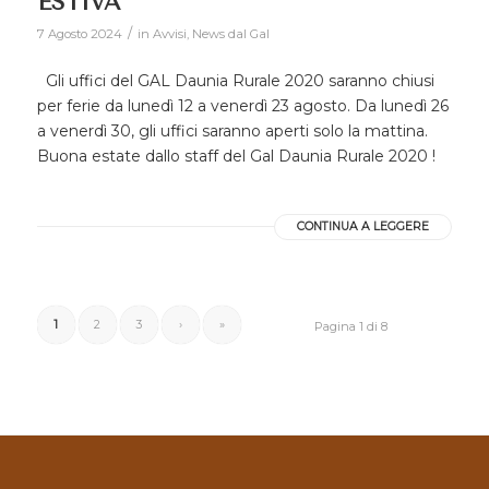
ESTIVA
/
7 Agosto 2024
in
Avvisi
,
News dal Gal
Gli uffici del GAL Daunia Rurale 2020 saranno chiusi
per ferie da lunedì 12 a venerdì 23 agosto. Da lunedì 26
a venerdì 30, gli uffici saranno aperti solo la mattina.
Buona estate dallo staff del Gal Daunia Rurale 2020 !
CONTINUA A LEGGERE
1
2
3
›
»
Pagina 1 di 8