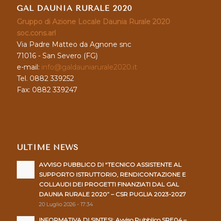
GAL DAUNIA RURALE 2020
Gruppo di Azione Locale Daunia Rurale 2020
soc.cons.arl
Via Padre Matteo da Agnone snc
71016 - San Severo (FG)
e-mail:
info@galdauniarurale2020.it
Tel. 0882 339252
Fax: 0882 339247
ULTIME NEWS
AVVISO PUBBLICO DI “TECNICO ASSISTENTE AL
SUPPORTO ISTRUTTORIO, RENDICONTAZIONE E
COLLAUDI DEI PROGETTI FINANZIATI DAL GAL
DAUNIA RURALE 2020” – CSR PUGLIA 2023-2027
20 Luglio 2026 - 17:34
INFORMATIVA DI SINTESI: Avviso Pubblico SRE04 –