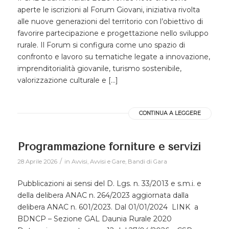
aperte le iscrizioni al Forum Giovani, iniziativa rivolta
alle nuove generazioni del territorio con l’obiettivo di
favorire partecipazione e progettazione nello sviluppo
rurale. Il Forum si configura come uno spazio di
confronto e lavoro su tematiche legate a innovazione,
imprenditorialità giovanile, turismo sostenibile,
valorizzazione culturale e […]
CONTINUA A LEGGERE
Programmazione forniture e servizi
/
28 Aprile 2026
in
Avvisi
,
Avvisi e Gare
,
Bandi di Gara
Pubblicazioni ai sensi del D. Lgs. n. 33/2013 e s.m.i. e
della delibera ANAC n. 264/2023 aggiornata dalla
delibera ANAC n. 601/2023. Dal 01/01/2024 LINK a
BDNCP – Sezione GAL Daunia Rurale 2020