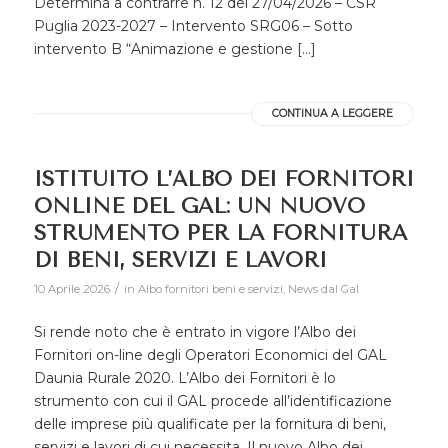
Determina a contrarre n. 12 del 27/04/2026 – CSR
Puglia 2023-2027 – Intervento SRG06 – Sotto
intervento B “Animazione e gestione […]
CONTINUA A LEGGERE
ISTITUITO L’ALBO DEI FORNITORI
ONLINE DEL GAL: UN NUOVO
STRUMENTO PER LA FORNITURA
DI BENI, SERVIZI E LAVORI
/
10 Aprile 2026
in
Albo fornitori beni e servizi
,
News dal Gal
Si rende noto che è entrato in vigore l’Albo dei
Fornitori on-line degli Operatori Economici del GAL
Daunia Rurale 2020. L’Albo dei Fornitori è lo
strumento con cui il GAL procede all’identificazione
delle imprese più qualificate per la fornitura di beni,
servizi e lavori di cui necessita. Il nuovo Albo dei