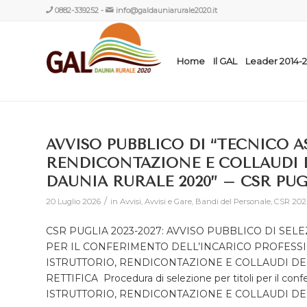
0882-339252
-
info@galdauniarurale2020.it
Home
Il GAL
Leader 2014-
AVVISO PUBBLICO DI “TECNICO A
RENDICONTAZIONE E COLLAUDI D
DAUNIA RURALE 2020” – CSR PUGL
/
20 Luglio 2026
in
Avvisi
,
Avvisi e Gare
,
Bandi del Personale
,
CSR 202
CSR PUGLIA 2023-2027: AVVISO PUBBLICO DI SE
PER IL CONFERIMENTO DELL’INCARICO PROFESSI
ISTRUTTORIO, RENDICONTAZIONE E COLLAUDI DEI
RETTIFICA Procedura di selezione per titoli per il 
ISTRUTTORIO, RENDICONTAZIONE E COLLAUDI DEI