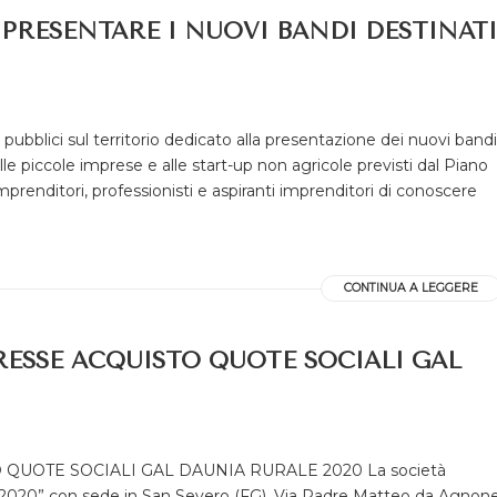
 PRESENTARE I NUOVI BANDI DESTINATI
pubblici sul territorio dedicato alla presentazione dei nuovi bandi
le piccole imprese e alle start-up non agricole previsti dal Piano
imprenditori, professionisti e aspiranti imprenditori di conoscere
CONTINUA A LEGGERE
RESSE ACQUISTO QUOTE SOCIALI GAL
QUOTE SOCIALI GAL DAUNIA RURALE 2020 La società
le 2020” con sede in San Severo (FG), Via Padre Matteo da Agnon