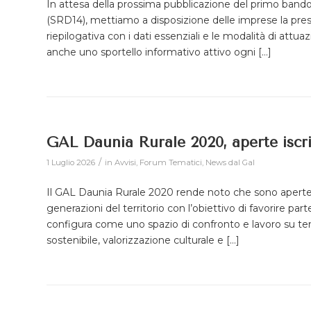
In attesa della prossima pubblicazione del primo bando r
(SRD14), mettiamo a disposizione delle imprese la pre
riepilogativa con i dati essenziali e le modalità di attu
anche uno sportello informativo attivo ogni […]
GAL Daunia Rurale 2020, aperte iscri
/
1 Luglio 2026
in
Avvisi
,
Forum Tematici
,
News dal Gal
Il GAL Daunia Rurale 2020 rende noto che sono aperte le 
generazioni del territorio con l’obiettivo di favorire par
configura come uno spazio di confronto e lavoro su tem
sostenibile, valorizzazione culturale e […]