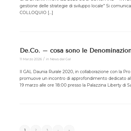
gestione delle strategie di sviluppo locale” Si com
COLLOQUIO […]
De.Co. – cosa sono le Denominazion
/
11 Marzo 2026
in
News dal Gal
Il GAL Daunia Rurale 2020, in collaborazione con la P
promuove un incontro di approfondimento dedicato all
19 marzo alle ore 18:00 presso la Palazzina Liberty di San S
1
2
3
›
»