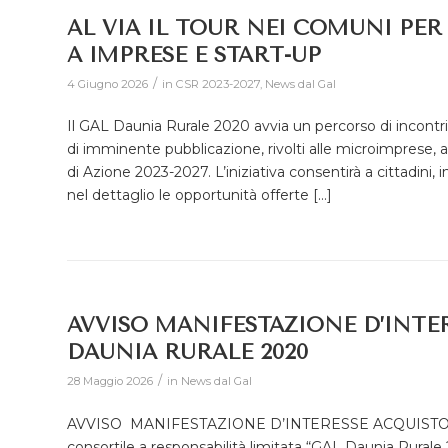
AL VIA IL TOUR NEI COMUNI PER
A IMPRESE E START-UP
/
4 Giugno 2026
in
CSR 2023-2027
,
News dal Gal
Il GAL Daunia Rurale 2020 avvia un percorso di incontri 
di imminente pubblicazione, rivolti alle microimprese, al
di Azione 2023-2027. L’iniziativa consentirà a cittadini, 
nel dettaglio le opportunità offerte […]
AVVISO MANIFESTAZIONE D’INTE
DAUNIA RURALE 2020
/
28 Maggio 2026
in
News dal Gal
AVVISO MANIFESTAZIONE D’INTERESSE ACQUISTO 
consortile a responsabilità limitata “GAL Daunia Rura