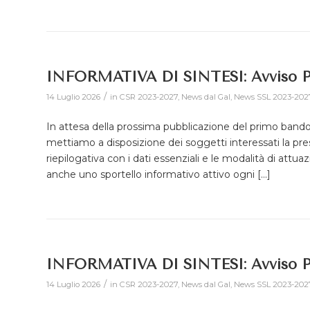
INFORMATIVA DI SINTESI: Avviso P
/
14 Luglio 2026
in
CSR 2023-2027
,
News dal Gal
,
News SSL 2023-202
In attesa della prossima pubblicazione del primo bando 
mettiamo a disposizione dei soggetti interessati la pr
riepilogativa con i dati essenziali e le modalità di attu
anche uno sportello informativo attivo ogni […]
INFORMATIVA DI SINTESI: Avviso P
/
14 Luglio 2026
in
CSR 2023-2027
,
News dal Gal
,
News SSL 2023-202