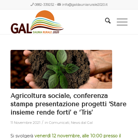
0882-339252
-
info@galdauniarurale2020.it
Agricoltura sociale, conferenza
stampa presentazione progetti ‘Stare
insieme rende forti’ e ‘Tris’
/
11 Novembre 2021
in
Comunicati
,
News dal Gal
Si svolgerà
venerdì 12 novembre
,
alle 10:00 presso il