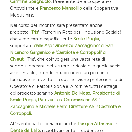
Carmine Spagnuolo
, Presidente della Cooperativa
Ortovolante e
Francesco Mansolillo
della Cooperativa
Medtraining.
Nel corso dell’incontro sarà presentato anche il
progetto “
Tris
” (Terreni in Rete per l’Inclusione Sociale)
che vede come capofila l’ente
Smile Puglia
,
supportato
dalle Asp ‘Vincenzo Zaccagnino’ di San
Nicandro Garganico e ‘Castriota e Corroppoli’
di
Chieuti
. ‘Tris’, che coinvolgerà una vasta rete di
soggetti operanti nel settore agricolo e in quello socio-
assistenziale, intende intraprendere un percorso
formativo finalizzato alla qualificazione professionale di
Operatore di Fattoria Sociale. A fornire tutti i dettagli
del progetto saranno
Antonio De Maso
, Presidente di
Smile Puglia,
Patrizia Lusi
Commissario ASP
Zaccagnino e
Michele Ferro
Direttore ASP Castriota e
Corroppoli.
All’evento parteciperanno anche
Pasqua Attanasio
e
Dante de Lallo
, rispettivamente Presidente e