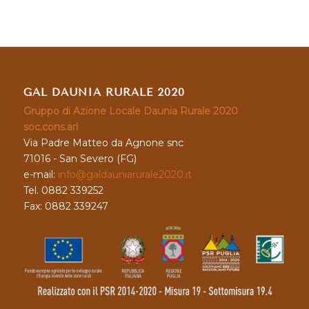
GAL DAUNIA RURALE 2020
Gruppo di Azione Locale Daunia Rurale 2020
soc.cons.arl
Via Padre Matteo da Agnone snc
71016 - San Severo (FG)
e-mail:
info@galdauniarurale2020.it
Tel. 0882 339252
Fax: 0882 339247