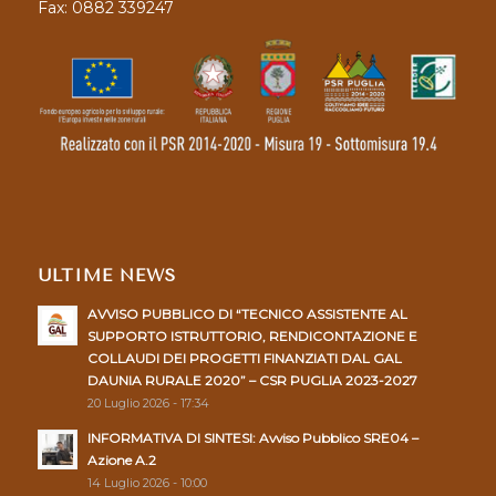
Fax: 0882 339247
ULTIME NEWS
AVVISO PUBBLICO DI “TECNICO ASSISTENTE AL
SUPPORTO ISTRUTTORIO, RENDICONTAZIONE E
COLLAUDI DEI PROGETTI FINANZIATI DAL GAL
DAUNIA RURALE 2020” – CSR PUGLIA 2023-2027
20 Luglio 2026 - 17:34
INFORMATIVA DI SINTESI: Avviso Pubblico SRE04 –
Azione A.2
14 Luglio 2026 - 10:00