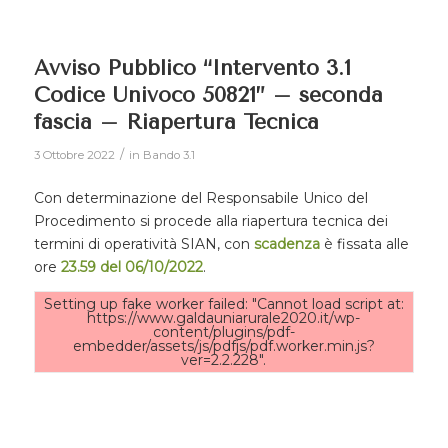
Avviso Pubblico “Intervento 3.1
Codice Univoco 50821” – seconda
fascia – Riapertura Tecnica
/
3 Ottobre 2022
in
Bando 3.1
Con determinazione del Responsabile Unico del
Procedimento si procede alla riapertura tecnica dei
termini di operatività SIAN, con
scadenza
è fissata alle
ore
23.59 del 06/10/2022
.
Setting up fake worker failed: "Cannot load script at:
https://www.galdauniarurale2020.it/wp-
content/plugins/pdf-
embedder/assets/js/pdfjs/pdf.worker.min.js?
ver=2.2.228".