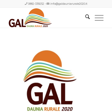
0882-339252
-
info@galdauniarurale2020.it