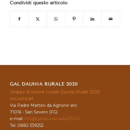
Condividi questo articolo
GAL DAUNIA RURALE 2020
Gruppo di Azione Locale Daunia Rurale 2020
soc.cons.arl
Via Padre Matteo da Agnone snc
71016 - San Severo (FG)
e-mail:
info@galdauniarurale2020.it
Tel. 0882 339252