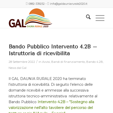
0882-339252
-
info@galdauniarurale2020.it
Bando Pubblico Intervento 4.2B –
Istruttoria di ricevibilità
/
28 Settembre 2022
in
Avvisi
,
Bandi di finanziamento
,
Bando 4.2B
,
News dal Gal
Il GAL DAUNIA RURALE 2020 ha terminato
l’istruttoria di ricevibilità. Di seguito l’elenco delle
domande ricevibili e ammesse alla successiva
istruttoria tecnico-amministrativa relativamente al
Bando Pubblico
Intervento 4.2B – “Sostegno alla
valorizzazione nell’alto tavoliere del percorso del