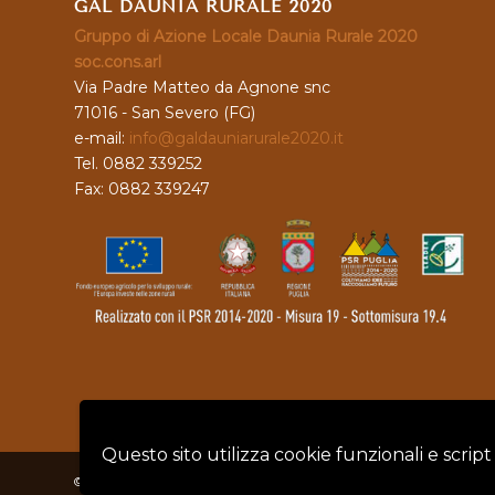
GAL DAUNIA RURALE 2020
Gruppo di Azione Locale Daunia Rurale 2020
soc.cons.arl
Via Padre Matteo da Agnone snc
71016 - San Severo (FG)
e-mail:
info@galdauniarurale2020.it
Tel. 0882 339252
Fax: 0882 339247
Questo sito utilizza cookie funzionali e script
© Copyright - GAL DAUNIA RURALE 2020 - P.IVA: 04128760719 |
Privacy 