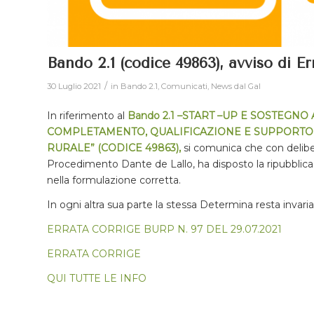
Bando 2.1 (codice 49863), avviso di E
/
30 Luglio 2021
in
Bando 2.1
,
Comunicati
,
News dal Gal
In riferimento al
Bando
2.1
–
START
–
UP E SOSTEGNO
COMPLETAMENTO, QUALIFICAZIONE E
SUPPORTO 
RURALE” (CODICE 49863)
,
si comunica che con deliber
Procedimento Dante de Lallo, ha
disposto la
ripubblic
nella
formulaz
ione corretta.
I
n ogni altra sua parte la stessa Determina
resta invaria
ERRATA CORRIGE BURP N. 97 DEL 29.07.2021
ERRATA CORRIGE
QUI TUTTE LE INFO