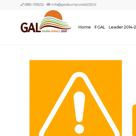
0882-339252
-
info@galdauniarurale2020.it
Home
Il GAL
Leader 2014-