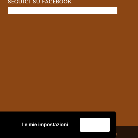
SEGUICI SU FACEBOOK
Le mie impostazioni
Accetta
credits:
Asernet