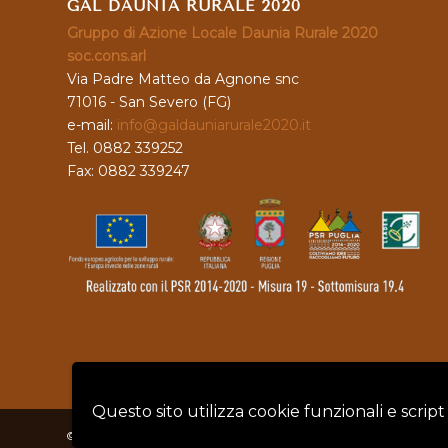
GAL DAUNIA RURALE 2020
Gruppo di Azione Locale Daunia Rurale 2020
soc.cons.arl
Via Padre Matteo da Agnone snc
71016 - San Severo (FG)
e-mail:
info@galdauniarurale2020.it
Tel. 0882 339252
Fax: 0882 339247
Questo sito utilizza cookie funzionali e script
© Copyright - GAL DAUNIA RURALE 2020 - P.IVA: 04128760719 |
Privacy 