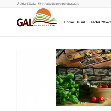
0882-339252
-
info@galdauniarurale2020.it
Home
Il GAL
Leader 2014-