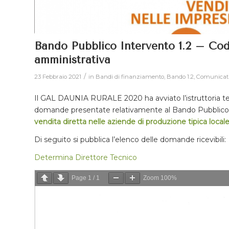
Bando Pubblico Intervento 1.2 – Codi
amministrativa
/
23 Febbraio 2021
in
Bandi di finanziamento
,
Bando 1.2
,
Comunicat
Il GAL DAUNIA RURALE 2020 ha avviato l’istruttoria tecn
domande presentate relativamente al Bando Pubblico
vendita diretta nelle aziende di produzione tipica loc
Di seguito si pubblica l’elenco delle domande ricevibili:
Determina Direttore Tecnico
Page
1
/
1
Zoom
100%