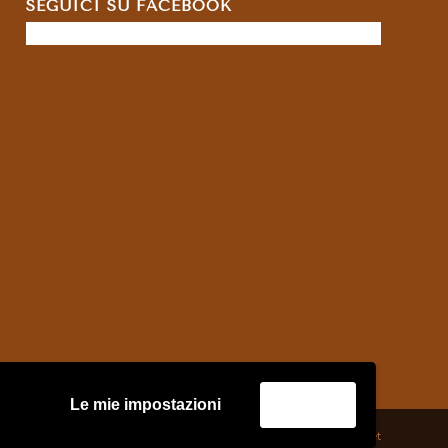
SEGUICI SU FACEBOOK
Le mie impostazioni
Accetta
credits:
Asernet