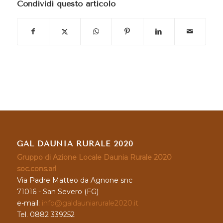
Condividi questo articolo
GAL DAUNIA RURALE 2020
Gruppo di Azione Locale Daunia Rurale 2020
soc.cons.arl
Via Padre Matteo da Agnone snc
71016 - San Severo (FG)
e-mail:
info@galdauniarurale2020.it
Tel. 0882 339252