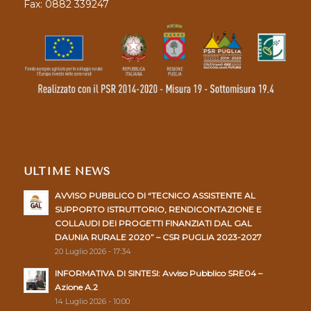
Fax: 0882 339247
ULTIME NEWS
AVVISO PUBBLICO DI “TECNICO ASSISTENTE AL
SUPPORTO ISTRUTTORIO, RENDICONTAZIONE E
COLLAUDI DEI PROGETTI FINANZIATI DAL GAL
DAUNIA RURALE 2020” – CSR PUGLIA 2023-2027
20 Luglio 2026 - 17:34
INFORMATIVA DI SINTESI: Avviso Pubblico SRE04 –
Azione A.2
14 Luglio 2026 - 10:00