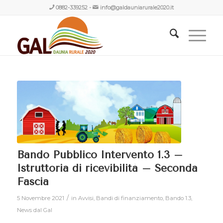
0882-339252
-
info@galdauniarurale2020.it
Bando Pubblico Intervento 1.3 –
Istruttoria di ricevibilità – Seconda
Fascia
/
5 Novembre 2021
in
Avvisi
,
Bandi di finanziamento
,
Bando 1.3
,
News dal Gal