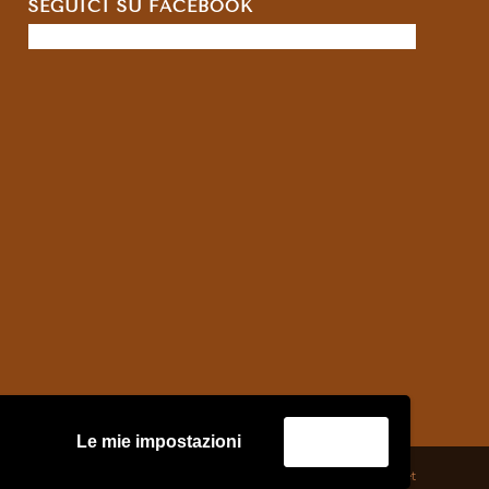
SEGUICI SU FACEBOOK
Le mie impostazioni
Accetta
credits:
Asernet