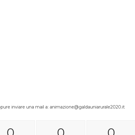
pure inviare una mail a: animazione@galdauniarurale2020.it
0
0
0