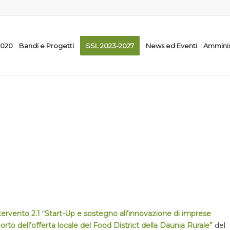
2020
Bandi e Progetti
SSL 2023-2027
News ed Eventi
Amminis
tervento 2.1
“
Start-Up e sostegno all’innovazione di imprese
rto dell’offerta locale del Food District della Daunia Rurale”
del