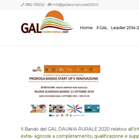
0882-339252
-
info@galdauniarurale2020.it
Home
Il GAL
Leader 2014-
Il Bando del GAL DAUNIA RURALE 2020 relativo all’
In
extra- agricole a completamento, qualificazione e suppo