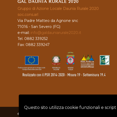
GAL DAUNIA RURALE 2020
Gruppo di Azione Locale Daunia Rurale 2020
soc.cons.arl
Via Padre Matteo da Agnone snc
71016 - San Severo (FG)
e-mail:
info@galdauniarurale2020.it
Tel. 0882 339252
Fax: 0882 339247
Questo sito utilizza cookie funzionali e script
© Copyright - GAL DAUNIA RURALE 2020 - P.IVA: 04128760719 |
Privacy 