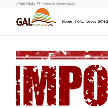
0882-339252
-
info@galdauniarurale2020.it
Home
Il GAL
Leader 2014-