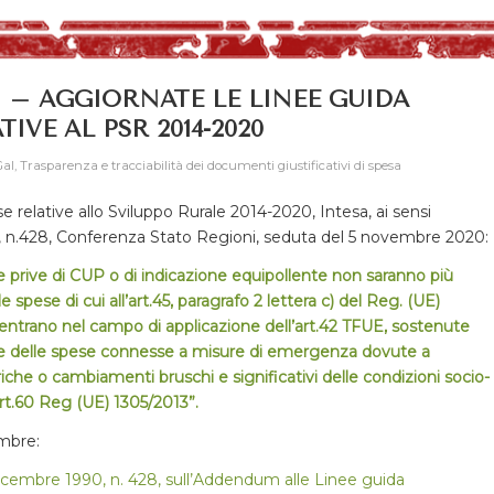
 – AGGIORNATE LE LINEE GUIDA
TIVE AL PSR 2014-2020
Gal
,
Trasparenza e tracciabilità dei documenti giustificativi di spesa
 relative allo Sviluppo Rurale 2014-2020, Intesa, ai sensi
0, n.428, Conferenza Stato Regioni, seduta del 5 novembre 2020:
se prive di CUP o di indicazione equipollente non saranno più
e spese di cui all’art.45, paragrafo 2 lettera c) del Reg. (UE)
 rientrano nel campo di applicazione dell’art.42 TFUE, sostenute
 e delle spese connesse a misure di emergenza dovute a
riche o cambiamenti bruschi e significativi delle condizioni socio-
rt.60 Reg (UE) 1305/2013”.
mbre:
 dicembre 1990, n. 428, sull’Addendum alle Linee guida