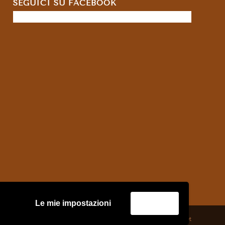
SEGUICI SU FACEBOOK
Le mie impostazioni
Accetta
credits:
Asernet