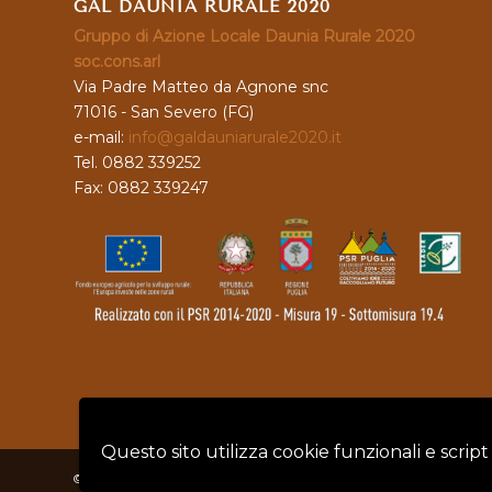
GAL DAUNIA RURALE 2020
Gruppo di Azione Locale Daunia Rurale 2020
soc.cons.arl
Via Padre Matteo da Agnone snc
71016 - San Severo (FG)
e-mail:
info@galdauniarurale2020.it
Tel. 0882 339252
Fax: 0882 339247
Questo sito utilizza cookie funzionali e script
© Copyright - GAL DAUNIA RURALE 2020 - P.IVA: 04128760719 |
Privacy 