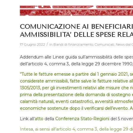
COMUNICAZIONE AI BENEFICIARI
AMMISSIBILITA’ DELLE SPESE RELA
/
17 Giugno 2022
in
Bandi di finanziamento
,
Comunicati
,
News dal 
Addendum alle Linee guida sull’ammissibilità delle spese
dell’articolo 4, comma 3, della legge 29 dicembre 199
“Tutte le fatture emesse a partire dal 1 gennaio 2021, 
considerate ammissibili, fatte salve le fatture relative all
1305/2013, per gli investimenti relativi alle misure che
prima della presentazione della domanda di sostegno
calamità naturali, eventi catastrofici, avversità atmosfe
economiche sostenute dopo il verificarsi dell’evento. A
Link all’
atto
della
Conferenza Stato-Regioni
del 5 nove
Intesa, ai sensi all’articolo 4, comma 3, della legge 29