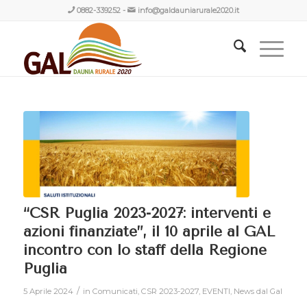
0882-339252
-
info@galdauniarurale2020.it
“CSR Puglia 2023-2027: interventi e
azioni finanziate”, il 10 aprile al GAL
incontro con lo staff della Regione
Puglia
/
5 Aprile 2024
in
Comunicati
,
CSR 2023-2027
,
EVENTI
,
News dal Gal