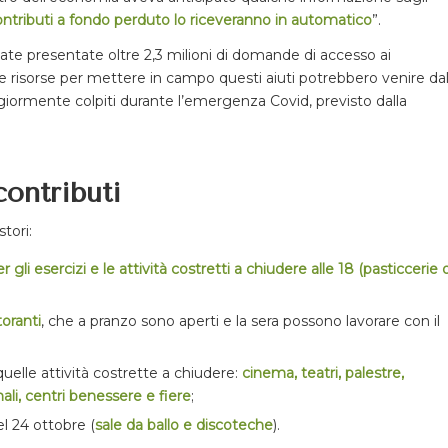
ntributi a fondo perduto lo riceveranno in automatico
”.
state presentate oltre 2,3 milioni di domande di accesso ai
 Le risorse per mettere in campo questi aiuti potrebbero venire da
giormente colpiti durante l’emergenza Covid, previsto dalla
ontributi
tori:
r gli esercizi e le attività costretti a chiudere alle 18 (pasticcerie 
toranti
, che a pranzo sono aperti e la sera possono lavorare con il
quelle attività costrette a chiudere:
cinema, teatri, palestre,
ali, centri benessere e fiere
;
l 24 ottobre (
sale da ballo e discoteche
).