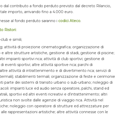
o dal contributo a fondo perduto previsto dal decreto Rilancio,
tale importo, arrivando fino a 4.000 euro.
ammesse al fondo perduto saranno i
codici Ateco
.
to Ristori:
club e simili;
g; attività di proiezione cinematografica; organizzazione di
e altre strutture artistiche, gestione di stadi, gestione di piscine;
tri impianti sportivi nca; attività di club sportivi; gestione di
 eventi sportivi; altre attività sportive nca; parchi di
 altre attività di intrattenimento e di divertimento nca; servizi di
i termali); stabilimenti termali; organizzazione di feste e cerimonie
centi parte dei sistemi di transito urbano o sub-urbano; noleggio di
acoli: impianti luce ed audio senza operatore, palchi, stand ed
rali, sportivi ed altri eventi ricreativi e d’intrattenimento; altri
turistica non svolte dalle agenzie di viaggio nca. Attività nel
stiche; noleggio con operatore di strutture ed attrezzature per
 alle rappresentazioni artistiche; altre attività connesse con le