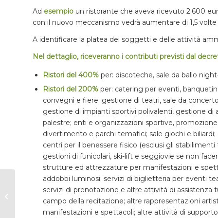
Ad
esempio
un ristorante che aveva ricevuto 2.600 eur
con il nuovo meccanismo vedrà aumentare di 1,5 volte 
A identificare la platea dei soggetti e delle attività 
Nel dettaglio, riceveranno i contributi previsti dal decre
Ristori del 400%
per: discoteche, sale da ballo night-
Ristori del 200%
per: catering per eventi, banquetin
convegni e fiere; gestione di teatri, sale da concerto 
gestione di impianti sportivi polivalenti, gestione di al
palestre; enti e organizzazioni sportive, promozione di
divertimento e parchi tematici; sale giochi e biliardi;
centri per il benessere fisico (esclusi gli stabiliment
gestioni di funicolari, ski-lift e seggiovie se non fa
strutture ed attrezzature per manifestazioni e spett
addobbi luminosi; servizi di biglietteria per eventi teat
l mondo contadino
servizi di prenotazione e altre attività di assistenza 
che ispirò le favole di
campo della recitazione; altre rappresentazioni arti
Gianni Rodari
manifestazioni e spettacoli; altre attività di supporto