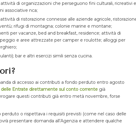
tività di organizzazioni che perseguono fini culturali, ricreativi 
oni associative nca;
attività di ristorazione connesse alle aziende agricole, ristorazion
 gioventù; rifugi di montagna; colonie marine e montane;
nti per vacanze, bed and breakfast, residence; attività di
mpeggio e aree attrezzate per camper e roulotte; alloggi per
erghiero;
anti); bar e altri esercizi simili senza cucina.
ori?
omanda di accesso ai contributi a fondo perduto entro agosto
a delle Entrate direttamente sul conto corrente
già
 erogare questi contributi già entro metà novembre, forse
 perduto o rispettava i requisiti previsti (come nel caso delle
, dovrà presentare domanda all’Agenzia e attendere qualche