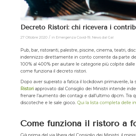
Decreto Ristori: chi riceverà i contri
/
27 Ottobre 2020
in
Emergenza Covid-19
,
News dal Gal
Pub, bar, ristoranti, palestre, piscine, cinema, teatri, 
indennizzo direttamente in conto corrente da parte del
100% al 400% per aiutare le categorie più colpite dalle
come funziona il decreto ristori.
Dopo aver superato a fatica il lockdown primaverile, la
Ristori
approvato dal Consiglio dei Ministri intende inde
frenare l’aumento dei contagi e dall’ultimo dpcm. Tra qu
discoteche e le sale gioco.
Qui la lista completa delle i
Come funziona il ristoro a 
Già prima del via libera del Consiglio dei Ministri, il m