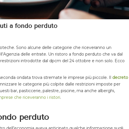
buti a fondo perduto
discoteche. Sono alcune delle categorie che riceveranno un
l’Agenzia delle entrate. Un ristoro a fondo perduto che va dal
 restrizioni introdotte dal dpcm del 24 ottobre e non solo. Ecco
 seconda ondata trova stremate le imprese più piccole. Il
decreto
nnizzare le categorie più colpite dalle restrizioni imposte per
esti bar, pasticcerie, palestre, piscine, ma anche alberghi,
mprese che riceveranno i ristori
.
fondo perduto
inistro dell’economia aveva anticipato qualche informazione sugli