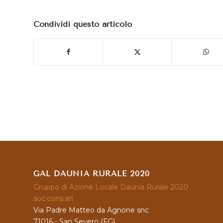
Condividi questo articolo
GAL DAUNIA RURALE 2020
Gruppo di Azione Locale Daunia Rurale 2020
soc.cons.arl
Via Padre Matteo da Agnone snc
71016 - San Severo (FG)