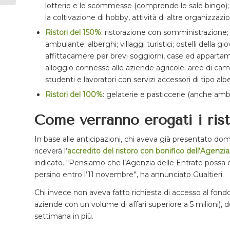
lotterie e le scommesse (comprende le sale bingo); at
la coltivazione di hobby, attività di altre organizzazi
Ristori del 150%
: ristorazione con somministrazione; 
ambulante; alberghi; villaggi turistici; ostelli della
affittacamere per brevi soggiorni, case ed appartame
alloggio connesse alle aziende agricole; aree di ca
studenti e lavoratori con servizi accessori di tipo alb
Ristori del 100%
: gelaterie e pasticcerie (anche ambul
Come verranno erogati i rist
In base alle anticipazioni, chi aveva già presentato d
riceverà l’
accredito del ristoro con bonifico dell’Agenzi
indicato. “Pensiamo che l’Agenzia delle Entrate possa
persino entro l’11 novembre”, ha annunciato Gualtieri.
Chi invece non aveva fatto richiesta di accesso al fondo
aziende con un volume di affari superiore a 5 milioni)
settimana in più.