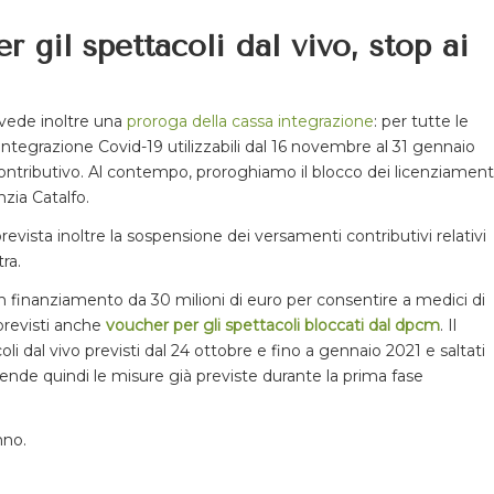
r gil spettacoli dal vivo, stop ai
revede inoltre una
proroga della cassa integrazione
: per tutte le
ntegrazione Covid-19 utilizzabili dal 16 novembre al 31 gennaio
 contributivo. Al contempo, proroghiamo il blocco dei licenziament
nzia Catalfo.
vista inoltre la sospensione dei versamenti contributivi relativi
ra.
 un finanziamento da 30 milioni di euro per consentire a medici di
 previsti anche
voucher per gli spettacoli bloccati dal dpcm
. Il
i dal vivo previsti dal 24 ottobre e fino a gennaio 2021 e saltati
stende quindi le misure già previste durante la prima fase
nno.