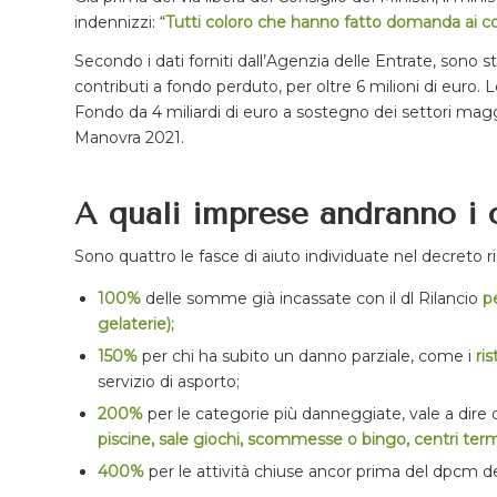
indennizzi: “
Tutti coloro che hanno fatto domanda ai co
Secondo i dati forniti dall’Agenzia delle Entrate, sono 
contributi a fondo perduto, per oltre 6 milioni di euro.
Fondo da 4 miliardi di euro a sostegno dei settori mag
Manovra 2021.
A quali imprese andranno i c
Sono quattro le fasce di aiuto individuate nel decreto ris
100%
delle somme già incassate con il dl Rilancio
pe
gelaterie);
150%
per chi ha subito un danno parziale, come i
ris
servizio di asporto;
200%
per le categorie più danneggiate, vale a dire 
piscine, sale giochi, scommesse o bingo, centri term
400%
per le attività chiuse ancor prima del dpcm de