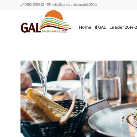
0882-339252
-
info@galdauniarurale2020.it
Home
Il GAL
Leader 2014-