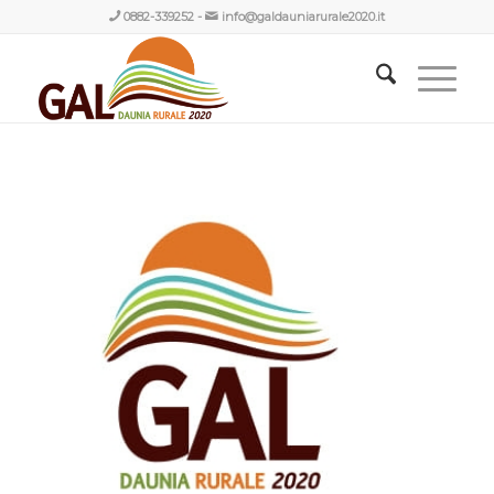
0882-339252
-
info@galdauniarurale2020.it