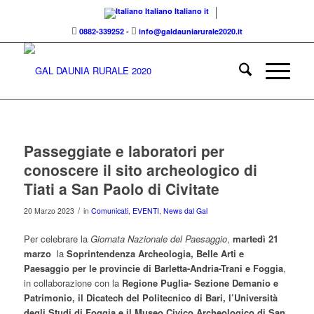
Italiano
Italiano
it
0882-339252
-
info@galdauniarurale2020.it
Passeggiate e laboratori per
conoscere il sito archeologico di
Tiati a San Paolo di Civitate
/
20 Marzo 2023
in
Comunicati
,
EVENTI
,
News dal Gal
Per celebrare la
Giornata Nazionale del Paesaggio
,
martedì 21
marzo
la
Soprintendenza
Archeologia, Belle Arti e
Paesaggio per le provincie di Barletta-Andria-Trani e Foggia
,
in collaborazione con la
Regione Puglia- Sezione Demanio e
Patrimonio, il Dicatech del Politecnico di Bari, l’Università
degli Studi di Foggia e il Museo Civico Archeologico di San