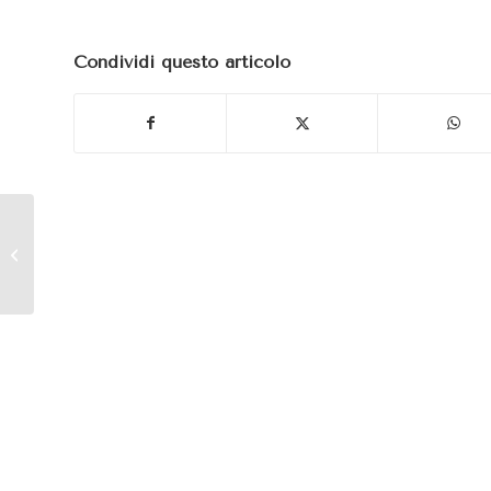
Condividi questo articolo
OCM Vino: come
ottenere i contributi
della misura
Investimenti