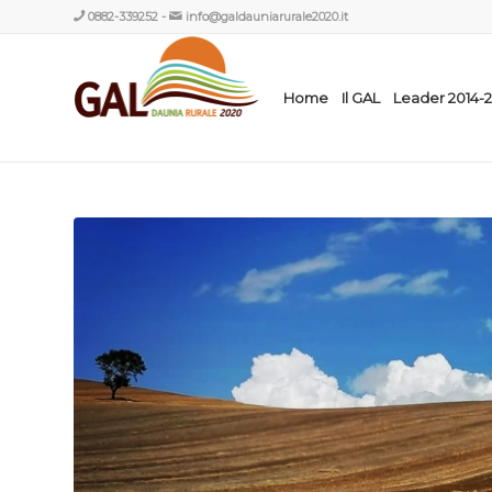
0882-339252
-
info@galdauniarurale2020.it
Home
Il GAL
Leader 2014-