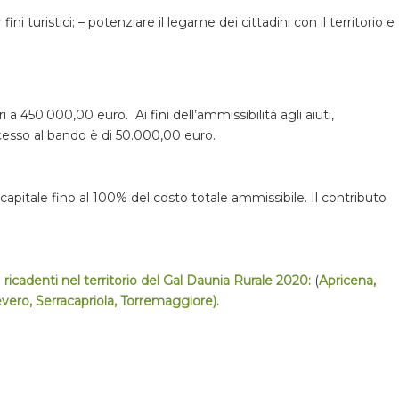
r fini turistici; – potenziare il legame dei cittadini con il territorio e
 a 450.000,00 euro. Ai fini dell’ammissibilità agli aiuti,
cesso al bando è di 50.000,00 euro.
apitale fino al 100% del costo totale ammissibile. Il contributo
.
)
ricadenti nel territorio del Gal Daunia Rurale 2020:
(
Apricena,
evero, Serracapriola, Torremaggiore).