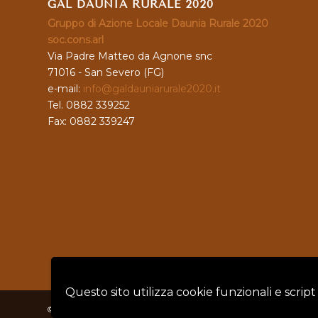
GAL DAUNIA RURALE 2020
Gruppo di Azione Locale Daunia Rurale 2020
soc.cons.arl
Via Padre Matteo da Agnone snc
71016 - San Severo (FG)
e-mail:
info@galdauniarurale2020.it
Tel. 0882 339252
Fax: 0882 339247
Questo sito utilizza cookie funzionali e script
© Copyright - GAL DAUNIA RURALE 2020 - P.IVA: 04128760719 |
Privacy 