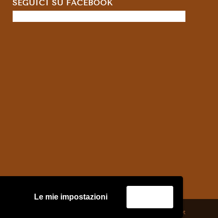
SEGUICI SU FACEBOOK
Le mie impostazioni
Accetta
credits:
Asernet