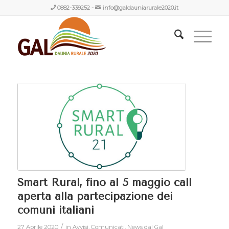
0882-339252
-
info@galdauniarurale2020.it
Smart Rural, fino al 5 maggio call
aperta alla partecipazione dei
comuni italiani
/
27 Aprile 2020
in
Avvisi
,
Comunicati
,
News dal Gal