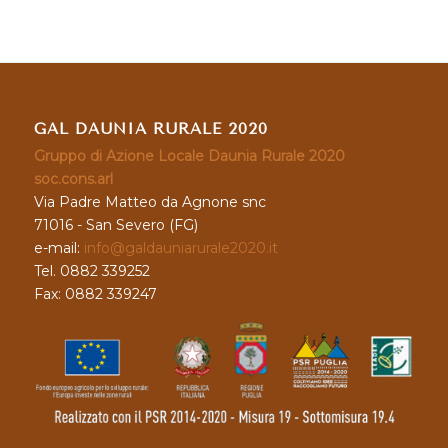
GAL DAUNIA RURALE 2020
Gruppo di Azione Locale Daunia Rurale 2020
soc.cons.arl
Via Padre Matteo da Agnone snc
71016 - San Severo (FG)
e-mail:
info@galdauniarurale2020.it
Tel. 0882 339252
Fax: 0882 339247