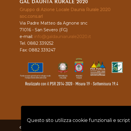
GAL DAUNIA RURALE 2020
Gruppo di Azione Locale Daunia Rurale 2020
soc.cons.arl
Via Padre Matteo da Agnone snc
71016 - San Severo (FG)
e-mail:
info@galdauniarurale2020.it
Tel. 0882 339252
Fax: 0882 339247
Questo sito utilizza cookie funzionali e script
© Copyright - GAL DAUNIA RURALE 2020 - P.IVA: 04128760719 |
Privacy 