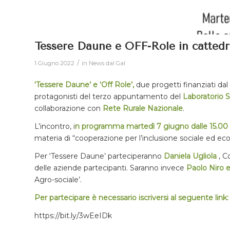
Tessere Daune e OFF-Role in cattedr
/
1 Giugno 2022
in
News dal Gal
‘Tessere Daune’ e ‘Off Role’,
due progetti finanziati dal
protagonisti del terzo appuntamento del
Laboratorio 
collaborazione con
Rete Rurale Nazionale
.
L’incontro, i
n programma martedì 7 giugno dalle 15.00 
materia di “cooperazione per l’inclusione sociale ed ec
Per ‘Tessere Daune’ parteciperanno
Daniela Ugliola
, C
delle aziende partecipanti. Saranno invece
Paolo Niro 
Agro-sociale’.
Per partecipare è necessario iscriversi al seguente link:
https://bit.ly/3wEeIDk