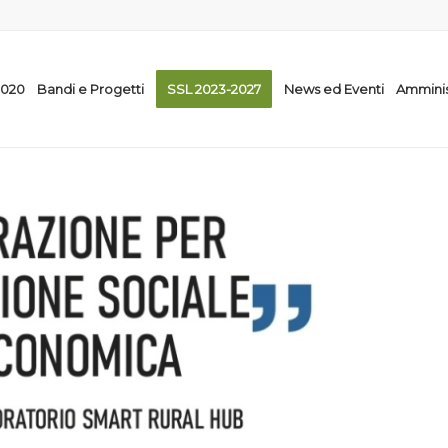
2020
Bandi e Progetti
SSL 2023-2027
News ed Eventi
Amminis