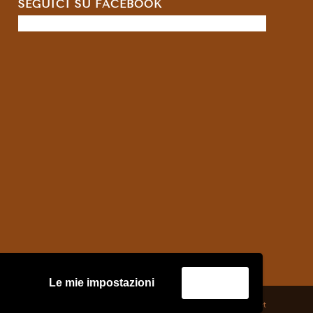
SEGUICI SU FACEBOOK
Le mie impostazioni
Accetta
credits:
Asernet