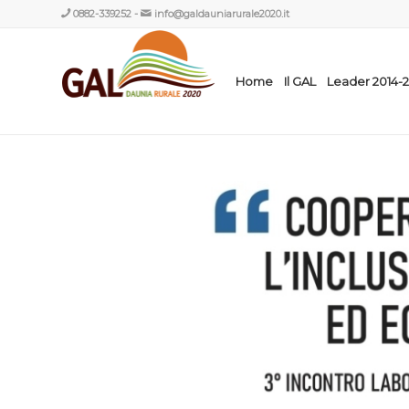
0882-339252
-
info@galdauniarurale2020.it
Home
Il GAL
Leader 2014-