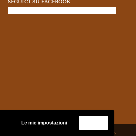
SEGUICI SU FACEBOOK
Le mie impostazioni
Accetta
credits:
Asernet