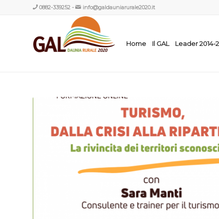
0882-339252
-
info@galdauniarurale2020.it
Home
Il GAL
Leader 2014-