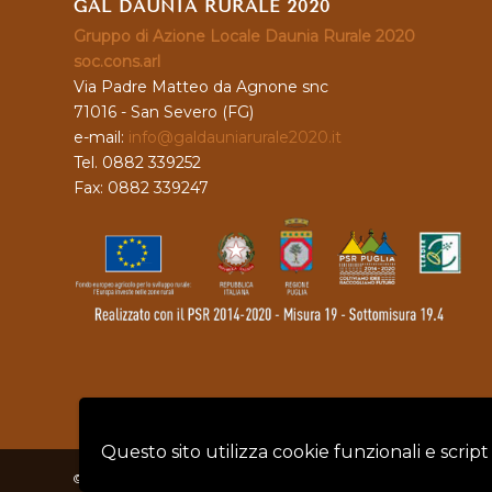
GAL DAUNIA RURALE 2020
Gruppo di Azione Locale Daunia Rurale 2020
soc.cons.arl
Via Padre Matteo da Agnone snc
71016 - San Severo (FG)
e-mail:
info@galdauniarurale2020.it
Tel. 0882 339252
Fax: 0882 339247
Questo sito utilizza cookie funzionali e script
© Copyright - GAL DAUNIA RURALE 2020 - P.IVA: 04128760719 |
Privacy 