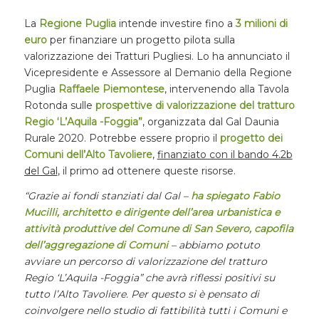
La
Regione Puglia
intende investire fino a
3 milioni di
euro
per finanziare un progetto pilota sulla
valorizzazione dei Tratturi Pugliesi. Lo ha annunciato il
Vicepresidente e Assessore al Demanio della Regione
Puglia
Raffaele Piemontese
, intervenendo alla Tavola
Rotonda sulle
prospettive di valorizzazione del tratturo
Regio ‘L’Aquila -Foggia”
, organizzata dal Gal Daunia
Rurale 2020. Potrebbe essere proprio il
progetto dei
Comuni dell’Alto Tavoliere
,
finanziato con il bando 4.2b
del Gal
, il primo ad ottenere queste risorse.
“Grazie ai fondi stanziati dal Gal –
ha spiegato
Fabio
Mucilli
, architetto e dirigente dell’area urbanistica e
attività produttive del Comune di San Severo, capofila
dell’aggregazione di Comuni
–
abbiamo potuto
avviare un percorso di valorizzazione del
tratturo
Regio ‘L’Aquila -Foggia” che avrà riflessi positivi su
tutto l’
Alto Tavoliere
. Per questo si
è
pensato di
coinvolgere nello studio di fattibilità tutti i Comuni e