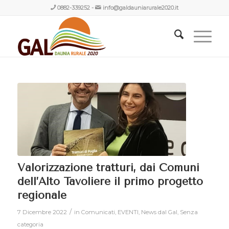
0882-339252
-
info@galdauniarurale2020.it
Valorizzazione tratturi, dai Comuni
dell’Alto Tavoliere il primo progetto
regionale
/
7 Dicembre 2022
in
Comunicati
,
EVENTI
,
News dal Gal
,
Senza
categoria