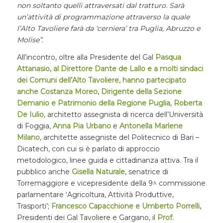
non soltanto quelli attraversati dal tratturo. Sarà
un
’
attività di programmazione attraverso la quale
l’Alto Tavoliere farà da
‘
cerniera
’
tra Puglia
,
Abruzzo e
Molise
”.
All’incontro, oltre alla Presidente del Gal
Pasqua
Attanasio, al Direttore Dante de Lallo e a molti sindaci
dei Comuni dell’Alto Tavoliere, hanno partecipato
anche
Costanza Moreo, Dirigente della Sezione
Demanio e Patrimonio della Regione Puglia
,
Roberta
De Iulio
, architetto assegnista di ricerca dell’Università
di Foggia,
Anna Pia Urbano
e
Antonella Marlene
Milano
, architette assegniste del Politecnico di Bari –
Dicatech, con cui si è parlato di approccio
metodologico, linee guida e cittadinanza attiva. Tra il
pubblico anche
Gisella Naturale
, senatrice di
Torremaggiore e vicepresidente della 9^ commissione
parlamentare ‘Agricoltura, Attività Produttive,
Trasporti’;
Francesco Capacchione e Umberto Porrelli,
Presidenti dei Gal Tavoliere e Gargano, il
Prof.