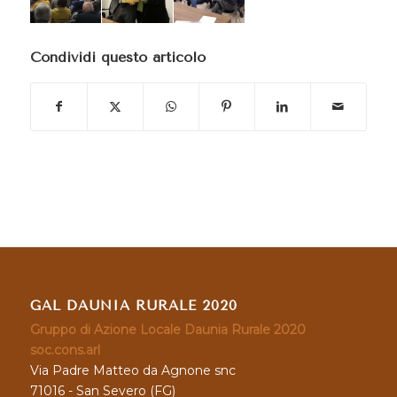
Condividi questo articolo
GAL DAUNIA RURALE 2020
Gruppo di Azione Locale Daunia Rurale 2020
soc.cons.arl
Via Padre Matteo da Agnone snc
71016 - San Severo (FG)