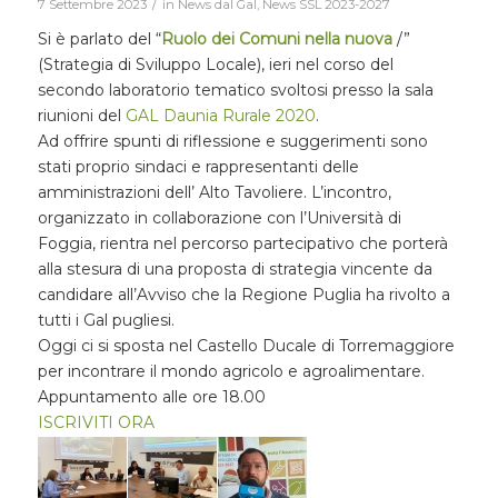
/
7 Settembre 2023
in
News dal Gal
,
News SSL 2023-2027
Si è parlato del “
Ruolo dei Comuni nella nuova
/”
(Strategia di Sviluppo Locale), ieri nel corso del
secondo laboratorio tematico svoltosi presso la sala
riunioni del
GAL Daunia Rurale 2020
.
Ad offrire spunti di riflessione e suggerimenti sono
stati proprio sindaci e rappresentanti delle
amministrazioni dell’ Alto Tavoliere. L’incontro,
organizzato in collaborazione con l’Università di
Foggia, rientra nel percorso partecipativo che porterà
alla stesura di una proposta di strategia vincente da
candidare all’Avviso che la Regione Puglia ha rivolto a
tutti i Gal pugliesi.
Oggi ci si sposta nel Castello Ducale di Torremaggiore
per incontrare il mondo agricolo e agroalimentare.
Appuntamento alle ore 18.00
ISCRIVITI ORA