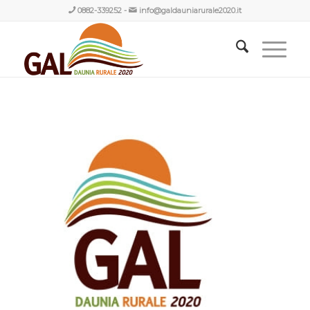
0882-339252
-
info@galdauniarurale2020.it