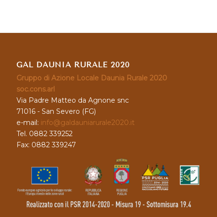
GAL DAUNIA RURALE 2020
Gruppo di Azione Locale Daunia Rurale 2020
soc.cons.arl
Via Padre Matteo da Agnone snc
71016 - San Severo (FG)
e-mail:
info@galdauniarurale2020.it
Tel. 0882 339252
Fax: 0882 339247