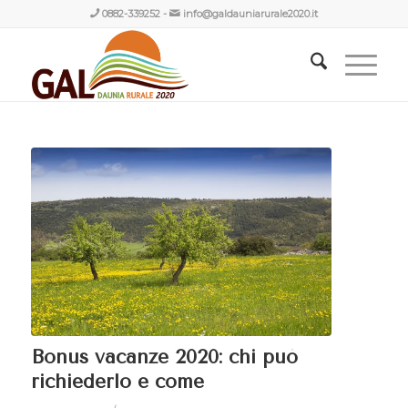
0882-339252
-
info@galdauniarurale2020.it
Bonus vacanze 2020: chi può
richiederlo e come