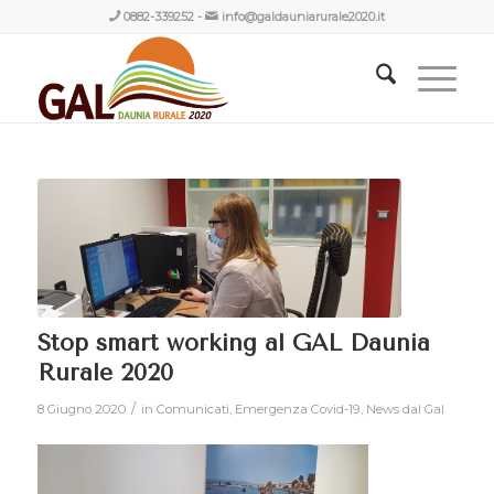
0882-339252
-
info@galdauniarurale2020.it
Stop smart working al GAL Daunia
Rurale 2020
/
8 Giugno 2020
in
Comunicati
,
Emergenza Covid-19
,
News dal Gal