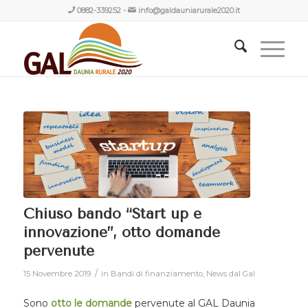
0882-339252
-
info@galdauniarurale2020.it
Chiuso bando “Start up e
innovazione”, otto domande
pervenute
/
15 Novembre 2019
in
Bandi di finanziamento
,
News dal Gal
Sono
otto le domande
pervenute al GAL Daunia