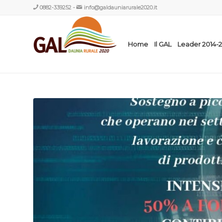
0882-339252
-
info@galdauniarurale2020.it
Home
Il GAL
Leader 2014-