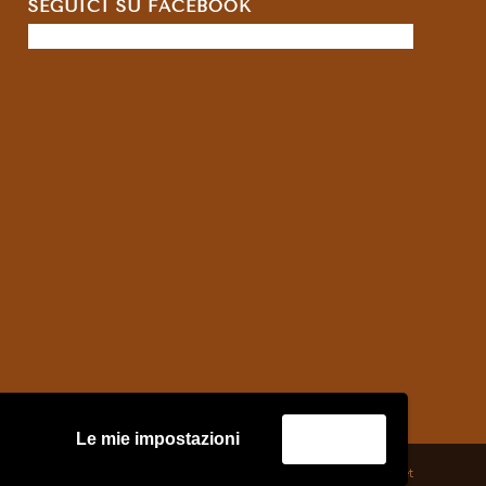
SEGUICI SU FACEBOOK
Le mie impostazioni
Accetta
credits:
Asernet