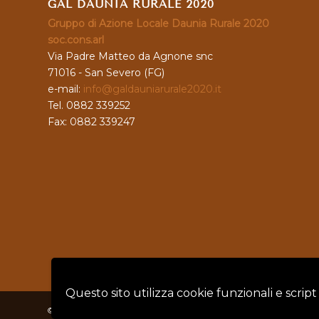
GAL DAUNIA RURALE 2020
Gruppo di Azione Locale Daunia Rurale 2020
soc.cons.arl
Via Padre Matteo da Agnone snc
71016 - San Severo (FG)
e-mail:
info@galdauniarurale2020.it
Tel. 0882 339252
Fax: 0882 339247
Questo sito utilizza cookie funzionali e script
© Copyright - GAL DAUNIA RURALE 2020 - P.IVA: 04128760719 |
Privacy 