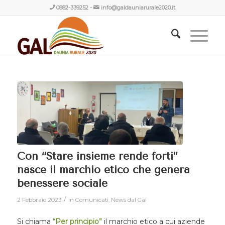
0882-339252
-
info@galdauniarurale2020.it
Con “Stare insieme rende forti”
nasce il marchio etico che genera
benessere sociale
/
2 Febbraio 2023
in
Comunicati
,
News dal Gal
Si chiama
“Per principio”
il marchio etico a cui aziende