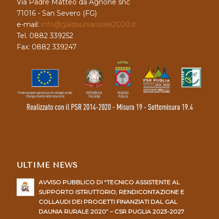
Via Padre Matteo da Agnone snc
71016 - San Severo (FG)
e-mail:
info@galdauniarurale2020.it
Tel. 0882 339252
Fax: 0882 339247
ULTIME NEWS
AVVISO PUBBLICO DI “TECNICO ASSISTENTE AL
SUPPORTO ISTRUTTORIO, RENDICONTAZIONE E
COLLAUDI DEI PROGETTI FINANZIATI DAL GAL
DAUNIA RURALE 2020” – CSR PUGLIA 2023-2027