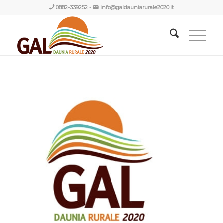
0882-339252
-
info@galdauniarurale2020.it