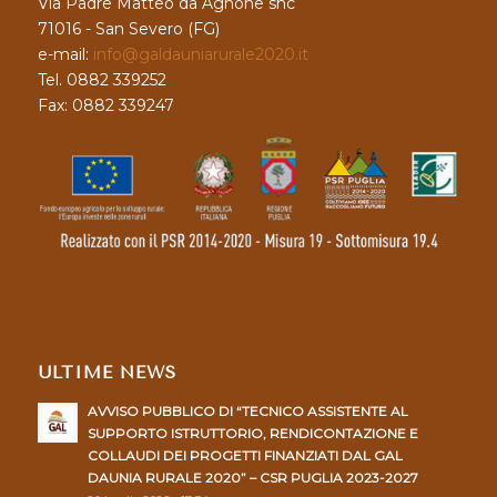
Via Padre Matteo da Agnone snc
71016 - San Severo (FG)
e-mail:
info@galdauniarurale2020.it
Tel. 0882 339252
Fax: 0882 339247
ULTIME NEWS
AVVISO PUBBLICO DI “TECNICO ASSISTENTE AL
SUPPORTO ISTRUTTORIO, RENDICONTAZIONE E
COLLAUDI DEI PROGETTI FINANZIATI DAL GAL
DAUNIA RURALE 2020” – CSR PUGLIA 2023-2027