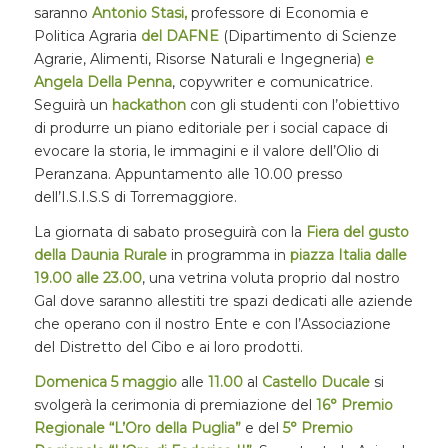
saranno
Antonio Stasi,
professore di Economia e
Politica Agraria
del DAFNE
(Dipartimento di Scienze
Agrarie, Alimenti, Risorse Naturali e Ingegneria)
e
Angela Della Penna
, copywriter e comunicatrice.
Seguirà un
hackathon
con gli studenti con l’obiettivo
di produrre un piano editoriale per i social capace di
evocare la storia, le immagini e il valore dell’Olio di
Peranzana. Appuntamento alle 10.00 presso
dell’I.S.I.S.S di Torremaggiore.
La giornata di sabato proseguirà con la
Fiera del gusto
della Daunia Rurale
in programma in
piazza Italia
dalle
19.00 alle 23.00
, una vetrina voluta proprio dal nostro
Gal dove saranno allestiti tre spazi dedicati alle aziende
che operano con il nostro Ente e con l’Associazione
del Distretto del Cibo e ai loro prodotti.
Domenica 5 maggio
alle
11.00
al
Castello Ducale
si
svolgerà la cerimonia di premiazione del
16° Premio
Regionale “L’Oro della Puglia”
e del
5° Premio